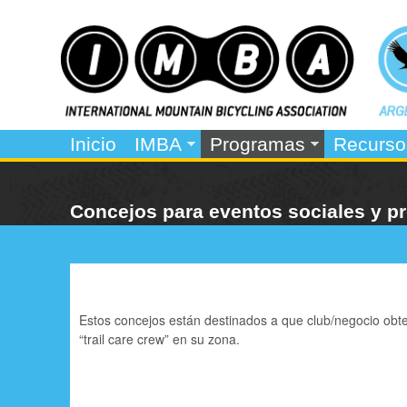
I
M
Inicio
IMBA
Programas
Recurso
e
M
n
B
Concejos para eventos sociales y 
ú
A
p
r
i
Estos concejos están destinados a que club/negocio obte
n
“trail care crew” en su zona.
c
i