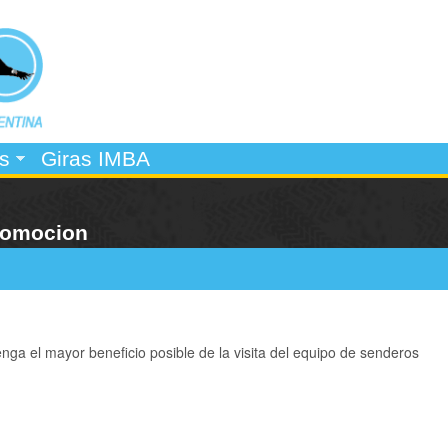
Pasar
al
contenido
principal
s
Giras IMBA
promocion
nga el mayor beneficio posible de la visita del equipo de senderos