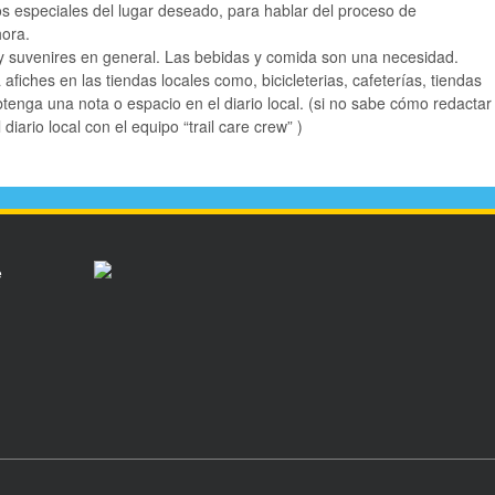
s especiales del lugar deseado, para hablar del proceso de
hora.
 y suvenires en general. Las bebidas y comida son una necesidad.
afiches en las tiendas locales como, bicicleterias, cafeterías, tiendas
tenga una nota o espacio en el diario local. (si no sabe cómo redactar
diario local con el equipo “trail care crew” )
e