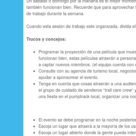
Un sábado o domingo por la mañana es el mejor momento
también funcionan bien. Recuerde que para aprovechar la v
de trabajo durante la semana.
Cuando esta sesión de trabajo este organizada, divida el
Trucos y concejos:
Programar la proyección de una película que muest
funcionan bien, estas películas atraerán a person
a captar nuevos miembros. (el equipo cuenta con e
Consulte con su agencia de turismo local, negocios
ayudar a sponsorear el evento.
Tenga en cuenta que cosas atraerán a una audienc
el grupo de cuidado de senderos “trail care crew” 
una fiesta en el pumptrack local, organizar una no
El evento se debe programar en la noche posterior
Escoja un lugar que atraerá a la mayoría de los us
Escoja un lugar abierto donde la gente pueda inte