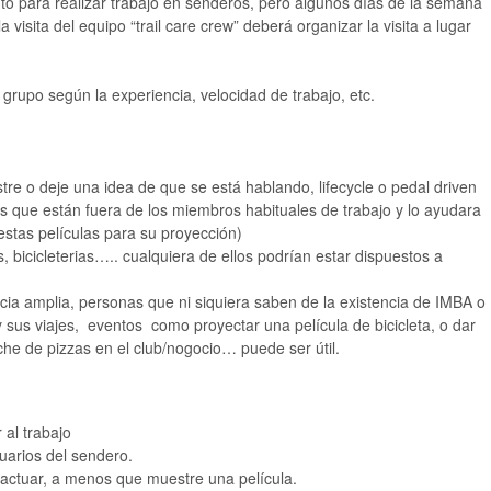
 para realizar trabajo en senderos, pero algunos días de la semana
isita del equipo “trail care crew” deberá organizar la visita a lugar
 grupo según la experiencia, velocidad de trabajo, etc.
re o deje una idea de que se está hablando, lifecycle o pedal driven
as que están fuera de los miembros habituales de trabajo y lo ayudara
stas películas para su proyección)
, bicicleterias….. cualquiera de ellos podrían estar dispuestos a
ia amplia, personas que ni siquiera saben de la existencia de IMBA o
y sus viajes, eventos como proyectar una película de bicicleta, o dar
che de pizzas en el club/nogocio… puede ser útil.
 al trabajo
uarios del sendero.
ractuar, a menos que muestre una película.