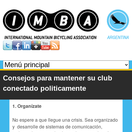
Pasar
al
contenido
principal
I
M
M
B
e
Consejos para mantener su club
n
A
conectado politicamente
ú
p
1. Organízate
r
No espere a que llegue una crisis. Sea organizado
i
y desarrolle de sistemas de comunicación,