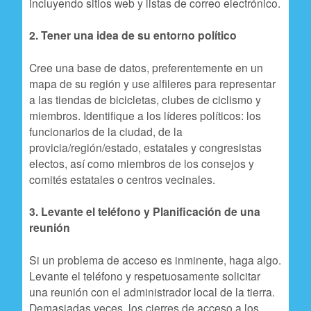
incluyendo sitios web y listas de correo electrónico.
n
c
2. Tener una idea de su entorno político
i
Cree una base de datos, preferentemente en un
p
mapa de su región y use alfileres para representar
a las tiendas de bicicletas, clubes de ciclismo y
a
miembros. Identifique a los líderes políticos: los
l
funcionarios de la ciudad, de la
provicia/región/estado, estatales y congresistas
electos, así como miembros de los consejos y
comités estatales o centros vecinales.
3. Levante el teléfono y Planificación de una
reunión
Si un problema de acceso es inminente, haga algo.
Levante el teléfono y respetuosamente solicitar
una reunión con el administrador local de la tierra.
Demasiadas veces, los cierres de acceso a los